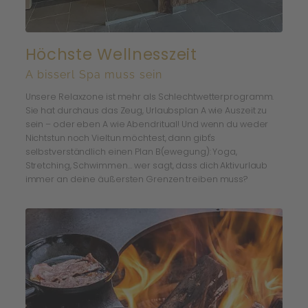
Höchste Wellnesszeit
A bisserl Spa muss sein
Unsere Relaxzone ist mehr als Schlechtwetterprogramm.
Sie hat durchaus das Zeug, Urlaubsplan A wie Auszeit zu
sein – oder eben A wie Abendritual! Und wenn du weder
Nichtstun noch Vieltun möchtest, dann gibt's
selbstverständlich einen Plan B(ewegung): Yoga,
Stretching, Schwimmen… wer sagt, dass dich Aktivurlaub
immer an deine äußersten Grenzen treiben muss?