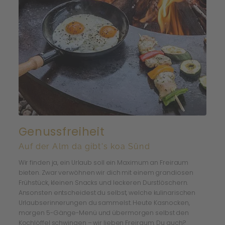
Genussfreiheit
Auf der Alm da gibt's koa Sünd
Wir finden ja, ein Urlaub soll ein Maximum an Freiraum
bieten. Zwar verwöhnen wir dich mit einem grandiosen
Frühstück, kleinen Snacks und leckeren Durstlöschern.
Ansonsten entscheidest du selbst, welche kulinarischen
Urlaubserinnerungen du sammelst. Heute Kasnocken,
morgen 5-Gänge-Menü und übermorgen selbst den
Kochlöffel schwingen – wir lieben Freiraum. Du auch?