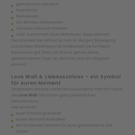
gemeinsam wandern
Rad fahren
Wellnessen
am Almsee entspannen
die Natur bewusst erleben
oder zusammen neue Abenteuer ausprobieren
Gerade weil die almlust so nah an Bergen, Bewegung
und echten Erlebnissen ist, funktioniert sie für Paare
besonders gut. Denn oft sind es genau diese
gemeinsamen Tage, an die man sich am längsten
erinnert.
Love Wall & Liebesschloss – ein Symbol
für euren Moment
Direkt beim Almsee wartet ein besonderer Platz für Paare:
die
Love Wall
mit eurem ganz persönlichen
Liebesschloss.
Hier könnt ihr:
euer Schloss gravieren
euren Moment festhalten
ein sichtbares Zeichen für eure gemeinsame Zeit
setzen