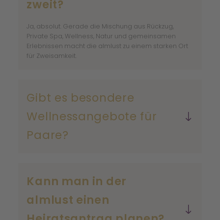
zweit?
Ja, absolut. Gerade die Mischung aus Rückzug,
Private Spa, Wellness, Natur und gemeinsamen
Erlebnissen macht die almlust zu einem starken Ort
für Zweisamkeit.
Gibt es besondere
Wellnessangebote für
Paare?
Private
Spa
Hot Pot
cozy Daybed
Alm Spa
Hallenbad
Kann man in der
Almsee
almlust einen
Heiratsantrag planen?