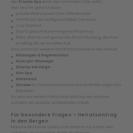
der
Private Spa
einer der schönsten Orte dafür.
Hier seid ihr ganz für euch:
private Wellnesszeit ohne Öffentlichkeit
Hot Pot auf der sichtgeschützten Terrasse
cozy Daybed
Sauna ganz in eurem eigenen Rhythmus
Ruhe, Wärme und genau die Art von Rückzug, die man
im Alltag oft viel zu selten hat
Dazu kommen weitere Wohlfühlmomente in der almlust:
Massagen & Regeneration
Hydrojet-Massage
Shiatsu bei Helga
Alm Spa
Hallenbad
Almsee
für Sommermomente und im Winter sogar fürs
Eisbaden
So wird aus einem Paarurlaub nicht nur ein schöner,
sondern ein spürbar wohltuender Urlaub.
Für besondere Fragen – Heiratsantrag
in den Bergen
Manche Momente sollen nicht einfach nur schön sein,
sondern unvergesslich. Wenn du deinem