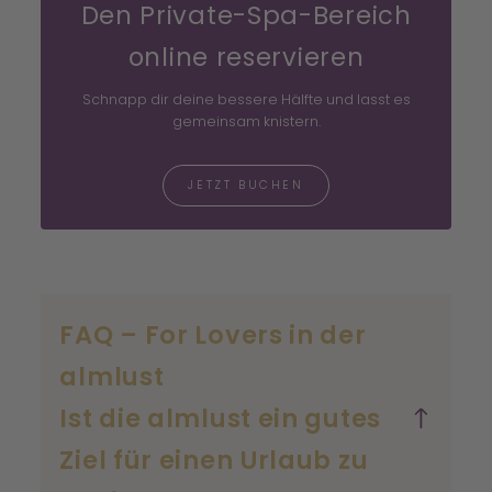
Den Private-Spa-Bereich
online reservieren
Schnapp dir deine bessere Hälfte und lasst es
gemeinsam knistern.
JETZT BUCHEN
FAQ – For Lovers in der
almlust
Ist die almlust ein gutes
Ziel für einen Urlaub zu