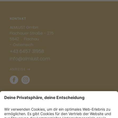
KONTAKT
ALMLUST GmbH
Flachauer Straße - 275
5542 . Flachau
- Österreich
+43 6457 31958
info@almlust.com
ANREISE
INFO & SERVICE
ALMLETTER- POWER INS POSTFACH