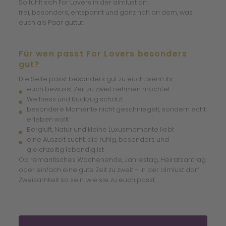
So fühlt sich For Lovers in der almlust an:
frei, besonders, entspannt und ganz nah an dem, was
euch als Paar guttut.
Für wen passt For Lovers besonders
gut?
Die Seite passt besonders gut zu euch, wenn ihr:
euch bewusst Zeit zu zweit nehmen möchtet
Wellness und Rückzug schätzt
besondere Momente nicht geschniegelt, sondern echt
erleben wollt
Bergluft, Natur und kleine Luxusmomente liebt
eine Auszeit sucht, die ruhig, besonders und
gleichzeitig lebendig ist
Ob romantisches Wochenende, Jahrestag, Heiratsantrag
oder einfach eine gute Zeit zu zweit – in der almlust darf
Zweisamkeit so sein, wie sie zu euch passt.