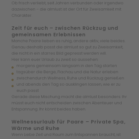
Ob frisch verliebt, seit Jahren verbunden oder irgendwo
dazwischen – die almlust ist der Ort für Zweisamkeit mit
Charakter.
Zeit für euch – zwischen Rückzug und
gemeinsamen Erlebnissen
Manche Paare lieben es ruhig, andere aktiv, viele beides.
Genau deshalb passt die almlust so gut zu Zweisamkeit,
die nicht in ein starres Bild gepresst werden will.
Hier kann euer Urlaub zu zweit so aussehen:
morgens gemeinsam langsam in den Tag starten
tagsüber die Berge, Flachau und die Natur erleben
zwischendurch Wellness, Ruhe und Rückzug genießen
und abends den Tag so ausklingen lassen, wie er zu
euch passt
Gerade diese Mischung macht die almlust besonders: Ihr
müsst euch nicht entscheiden zwischen Abenteuer und
Entspannung. Ihr könnt beides haben.
Wellnessurlaub für Paare – Private Spa,
Wärme und Ruhe
Wenn Liebe Zeit und Raum zum Entspannen braucht, ist