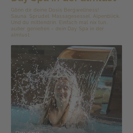
Gönn dir deine Dosis Bergwellness!
Sauna. Sprudel. Massagesessel. Alpenblick.
Und du mittendrin. Einfach mal nix tun,
außer genießen – dein Day Spa in der
almlust