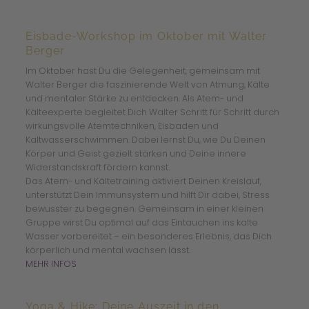
Eisbade-Workshop im Oktober mit Walter
Berger
Im Oktober hast Du die Gelegenheit, gemeinsam mit
Walter Berger die faszinierende Welt von Atmung, Kälte
und mentaler Stärke zu entdecken. Als Atem- und
Kälteexperte begleitet Dich Walter Schritt für Schritt durch
wirkungsvolle Atemtechniken, Eisbaden und
Kaltwasserschwimmen. Dabei lernst Du, wie Du Deinen
Körper und Geist gezielt stärken und Deine innere
Widerstandskraft fördern kannst.
Das Atem- und Kältetraining aktiviert Deinen Kreislauf,
unterstützt Dein Immunsystem und hilft Dir dabei, Stress
bewusster zu begegnen. Gemeinsam in einer kleinen
Gruppe wirst Du optimal auf das Eintauchen ins kalte
Wasser vorbereitet – ein besonderes Erlebnis, das Dich
körperlich und mental wachsen lässt.
MEHR INFOS
Yoga & Hike: Deine Auszeit in den