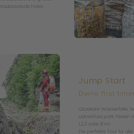
Urlaubswände holen.
Jump Start
Deine first time
Glasklare Wasserfälle, ti
adventure park. Felsen 
1,2,3 oder 8 m!
Die perfekte Tour für al