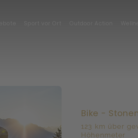
ebote
Sport vor Ort
Outdoor Action
Welln
Bike - Ston
123 km über ge
Höhenmeter