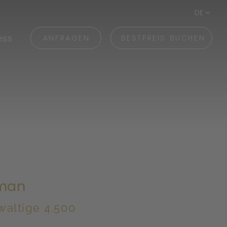
DE
ess
ANFRAGEN
BESTPREIS BUCHEN
eman
waltige 4.500