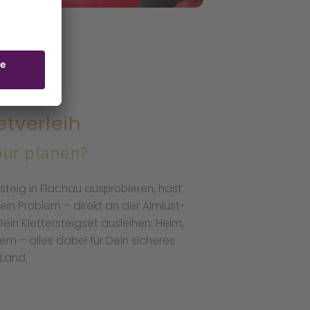
etverleih
our planen?
steig in Flachau ausprobieren, hast
ein Problem – direkt an der Almlust-
Dein Klettersteigset ausleihen: Helm,
m – alles dabei für Dein sicheres
rLand.