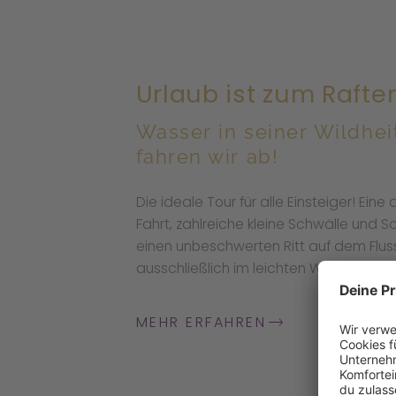
Urlaub ist zum Rafte
Wasser in seiner Wildhei
fahren wir ab!
Die ideale Tour für alle Einsteiger! Ei
Fahrt, zahlreiche kleine Schwälle und S
einen unbeschwerten Ritt auf dem Fluss
ausschließlich im leichten Wildwasser.
MEHR ERFAHREN