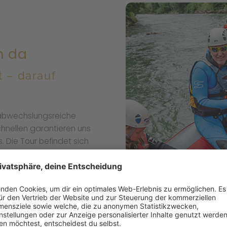
n da
t – darauf
ne abwechslungsreiche
chnellen garantieren uns
. Die Tour befindet sich