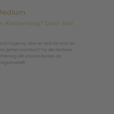
 Medium
er Klettersteig? Dann bist
und magst es, aber es fehlt Dir noch an
eine gehen möchtest? Für alle Kletterer
Erfahrung. Mit unseren Bussen ab
teigsetverleih.