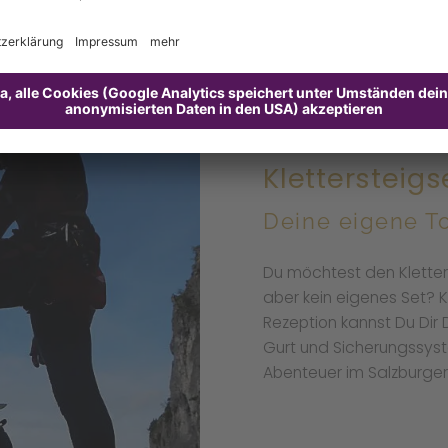
Klettersteigs
Deine eigene T
Du möchtest den Kletter
aber kein eigenes Set? K
Rezeption kannst Du Dir 
Gurt und Sicherungssyste
Abenteuer im Salzburge