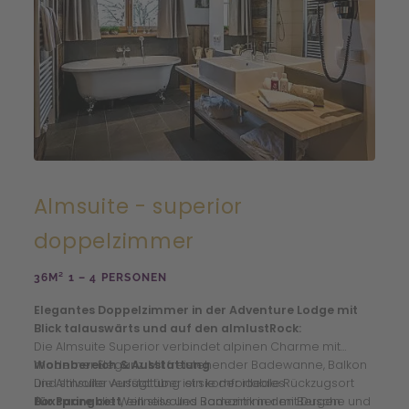
Almsuite - superior
doppelzimmer
36M² 1 – 4 PERSONEN
Elegantes Doppelzimmer in der Adventure Lodge mit
Blick talauswärts und auf den almlustRock:
Die Almsuite Superior verbindet alpinen Charme mit
moderner Eleganz. Mit freistehender Badewanne, Balkon
Wohnbereich & Ausstattung
und stilvoller Ausstattung ist sie der ideale Rückzugsort
Die Almsuite verfügt über ein komfortables
für Paare
Boxspringbett
, die Wellness und Romantik in den Bergen
, ein stilvolles Badezimmer mit Dusche und