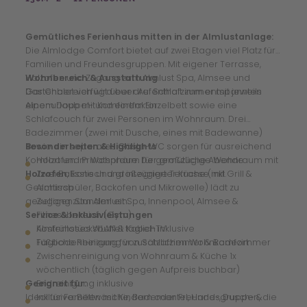
Gemütliches Ferienhaus mitten in der Almlustanlage:
Die Almlodge Comfort bietet auf zwei Etagen viel Platz für
Familien und Freundesgruppen. Mit eigener Terrasse,
Holzofen und Zugang zum Almlust Spa, Almsee und
Wohnbereich & Ausstattung
Gartenbereich wird euer Aufenthalt zum entspannten
Das Chalet verfügt über drei Schlafzimmer mit jeweils
Alpenurlaub mit Komfortfaktor.
einem Doppel- und einem Einzelbett sowie eine
Schlafcouch für zwei Personen im Wohnraum. Drei
Badezimmer (zwei mit Dusche, eines mit Badewanne)
sowie ein separates Gäste-WC sorgen für ausreichend
Besonderheiten & Highlights
Komfort und Privatsphäre. Der großzügige Wohnraum mit
Holzofen im Wohnraum für gemütliche Abende
Holzofen
Zwei Balkone und großzügige Terrasse mit Grill &
, Esstisch und integrierter Küche (inkl.
Geschirrspüler, Backofen und Mikrowelle) lädt zu
Almtisch
geselligen Stunden ein.
Zugang zum Almlust Spa, Innenpool, Almsee &
Service & Inklusivleistungen
Fitnessbereich (Gym)
Kostenloses WLAN & Kabel-TV
Almfrühstücksbuffet täglich inklusive
Fußbodenheizung für zusätzlichen Wohnkomfort
Tägliche Reinigung von Schlafzimmer & Badezimmer
Zwischenreinigung von Wohnraum & Küche 1x
wöchentlich (täglich gegen Aufpreis buchbar)
Geeignet für:
Endreinigung inklusive
Ideal für Familien mit Kindern oder Freundesgruppen, die
Inklusive: Bettwäsche, Bademantel, Hand-, Dusch- &