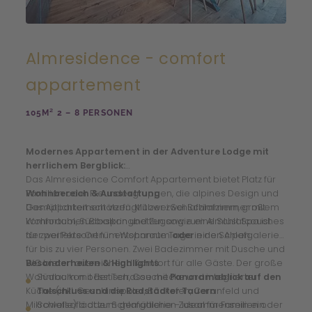
Almresidence - comfort
appartement
105M² 2 – 8 PERSONEN
Modernes Appartement in der Adventure Lodge mit
herrlichem Bergblick:
Das Almresidence Comfort Appartement bietet Platz für
Familien oder Freundesgruppen, die alpines Design und
Wohnbereich & Ausstattung
Gemütlichkeit schätzen. Mit zwei Schlafzimmern, großem
Das Appartement verfügt über zwei Schlafzimmer mit
Wohnraum, Südbalkon und Zugang zum Almlust Spa ist es
komfortablen Boxspringbetten sowie eine Schlafcouch
der perfekte Ort für entspannte Tage in den Alpen.
für zwei Personen im Wohnraum
oder
eine Schlafgalerie
für bis zu vier Personen. Zwei Badezimmer mit Dusche und
WC bieten ausreichend Komfort für alle Gäste. Der große
Besonderheiten & Highlights
Wohnraum mit Esstisch, Couchecke und integrierter
Südbalkon oder Terrasse mit
Panoramablick auf den
Küche (inkl. Geschirrspüler, Backofen, Ceranfeld und
Talschluss und die Radstädter Tauern
Mikrowelle) lädt zum gemütlichen Zusammensein ein.
Schlafsofa oder Schlafgalerie – ideal für Familien oder