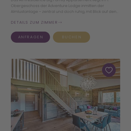
Obergeschoss der Adventure Lodge inmitten der
Almlustanlage – zentral und doch ruhig, mit Blick auf den
Garten, den Almsee und den beeindruckenden
DETAILS ZUM ZIMMER
Talschluss der Radstädter Tauern.
ANFRAGEN
BUCHEN