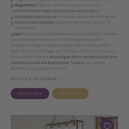
Geeignet für:
Zwischenreinigung von Wohnraum & Küche 1x
Ideal für Familien oder Freundesgruppen, die
wöchentlich (täglich gegen Aufpreis buchbar)
großzügigen Raum, alpines Design und Entspannung mit
Endreinigung inklusive
Panoramablick suchen.
Inklusive: Bettwäsche, Bademantel, Hand-, Dusch- &
Pooltücher
Lage:
Nutzung von Pool, Fitnessbereich & Spa täglich inklusive
Das Almloft befindet sich im 3. Obergeschoss der
Adventure Lodge – ruhig gelegen mit herrlichem Blick
über die Almlustanlage, den Garten und den Almsee. Von
hier eröffnet sich ein
einmaliger Panoramablick auf den
Talschluss und die Radstädter Tauern
, der jeden
Moment unvergesslich macht.
DETAILS ZUM ZIMMER
ANFRAGEN
BUCHEN