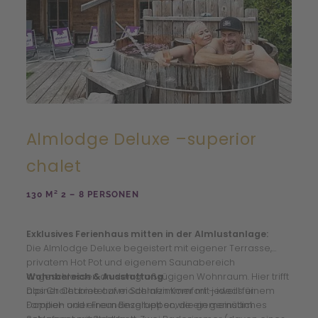
Almlodge Deluxe –superior
chalet
130 M² 2 – 8 PERSONEN
Exklusives Ferienhaus mitten in der Almlustanlage:
Die Almlodge Deluxe begeistert mit eigener Terrasse,
privatem Hot Pot und eigenem Saunabereich
angeschlossen an den großzügigen Wohnraum. Hier trifft
Wohnbereich & Ausstattung
alpiner Charme auf modernen Komfort – ideal für
Das Chalet bietet zwei Schlafzimmer mit jeweils einem
Familien oder Freundesgruppen, die gemeinsam
Doppel- und einem Einzelbett sowie ein gemütliches