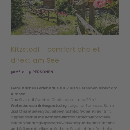
Kitzstodl - comfort chalet
direkt am See
90M² 2 – 9 PERSONEN
Gemütliches Ferienhaus für 2 bis 9 Personen direkt am
Almsee:
Das Kitzstodl Comfort Chalet bietet rund 90 m²
Wohnfläche und begeistert mit eigener Terrasse, Kamin
Wohnbereich & Ausstattung
und charmantem Schlafnest auf der Galerie. Hier trifft
Das Chalet verfügt über zwei Schlafzimmer mit
alpiner Stil auf modernen Komfort – ideal für Familien
Doppelbett sowie ein gemütliches Schlafnest auf der
oder Freundesgruppen, die Erholung und Naturerlebnis
Galerie für drei Personen. Zwei Badezimmer mit Dusche
verbinden möchten.
und WC sorgen für Komfort und Privatsphäre. Der helle