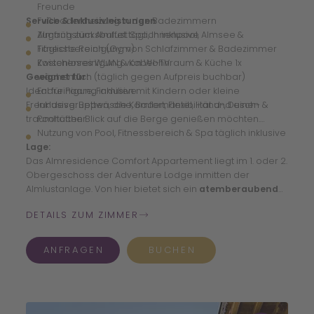
Freunde
Service & Inklusivleistungen
Fußbodenheizung in den Badezimmern
Zugang zum Almlust Spa, Innenpool, Almsee &
Almfrühstücksbuffet täglich inklusive
Fitnessbereich (Gym)
Tägliche Reinigung von Schlafzimmer & Badezimmer
Kostenloses WLAN & Kabel-TV
Zwischenreinigung von Wohnraum & Küche 1x
Geeignet für:
wöchentlich (täglich gegen Aufpreis buchbar)
Ideal für Paare, Familien mit Kindern oder kleine
Endreinigung inklusive
Freundesgruppen, die Komfort, Flexibilität und einen
Inklusive: Bettwäsche, Bademantel, Hand-, Dusch- &
traumhaften Blick auf die Berge genießen möchten.
Pooltücher
Nutzung von Pool, Fitnessbereich & Spa täglich inklusive
Lage:
Das Almresidence Comfort Appartement liegt im 1. oder 2.
Obergeschoss der Adventure Lodge inmitten der
Almlustanlage. Von hier bietet sich ein
atemberaubender
Panoramablick auf den Talschluss und die Radstädter
DETAILS ZUM ZIMMER
Tauern
, dazu kurze Wege zum Frühstück, Spa, Almsee und
Skiraum im Winter.
ANFRAGEN
BUCHEN