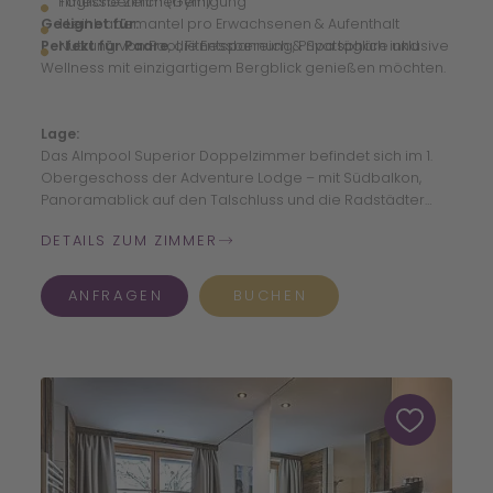
Fitnessbereich (Gym)
Tägliche Zimmerreinigung
Geeignet für:
1 Leihbademantel pro Erwachsenen & Aufenthalt
Perfekt für Paare
Nutzung von Pool, Fitnessbereich & Spa täglich inklusive
, die Entspannung, Privatsphäre und
Wellness mit einzigartigem Bergblick genießen möchten.
Lage:
Das Almpool Superior Doppelzimmer befindet sich im 1.
Obergeschoss der Adventure Lodge – mit Südbalkon,
Panoramablick auf den Talschluss und die Radstädter
Tauern sowie direktem Zugang zu Spa, Almsee, Garten
DETAILS ZUM ZIMMER
und Skiraum im Winter.
ANFRAGEN
BUCHEN