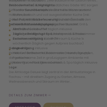
entspannen möchten.
Schlafnest mit Stockbett. Zwei Badezimmer (davon eines
mit Badewanne) sowie ein zusätzliches Gäste-WC sorgen
Besonderheiten & Highlights
für Komfort und Privatsphäre. Der helle Wohnraum mit
Privater
Saunabereich
direkt im Anschluss an den
Holzofen, Esstisch und voll ausgestatteter Küche (inkl.
Wohnraum
Geschirrspüler, Backofen und Mikrowelle) schafft den
Hot Pot mit Holzbefeuerung
auf der Terrasse
perfekten Rahmen für gemeinsame Stunden.
Service & Inklusivleistungen
Zwei Balkone und großzügige Terrasse mit Grill &
Almtisch
Almfrühstücksbuffet
täglich inklusive
Zugang zum
Tägliche Reinigung
Almlust Spa
von Schlafzimmer & Badezimmer
, Innenpool & Almsee
Kostenloses WLAN & Kabel-TV
Zwischenreinigung
von Wohnraum & Küche 1x
wöchentlich (täglich gegen Aufpreis buchbar)
Geeignet für:
Endreinigung
inklusive
Perfekt für Familien mit Kindern oder Freundesgruppen,
Inklusive: Bettwäsche, Bademantel, Hand-, Dusch &
die gemeinsame Zeit in großzügigem Ambiente mit
Pooltücher
alpinem Flair verbringen möchten.
Nutzung von Pool, Fitnessbereich & Spa täglich inklusive
Lage:
Die Almlodge Deluxe liegt zentral in der Almlustanlage in
Flachau – mit direktem Zugang zu Garten, Almsee,
Wellnessbereich und Skiraum im Winter.
DETAILS ZUM ZIMMER