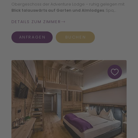
Obergeschoss der Adventure Lodge – ruhig gelegen mit
Blick talauswärts auf Garten und Almlodges
. Spa,
Almsee, Garten und Frühstücksbuffet sind in wenigen
DETAILS ZUM ZIMMER
Schritten erreichbar.
ANFRAGEN
BUCHEN