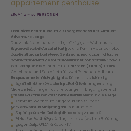
appartement penthouse
180M² 4 – 10 PERSONEN
Exklusives Penthouse im 3. Obergeschoss der Almlust
Adventure Lodge:
Das Almloft beeindruckt mit großzügigem Wohnraum,
eigener Südterrasse mit Hot Pot und Kamin – der perfekte
Wohnbereich & Ausstattung
Rückzugsort für Familien oder Freundesgruppen, die
Das Penthouse bietet vier Schlafzimmer mit komfortablen
alpinen Luxus und gemeinsame Zeit auf höchstem Niveau
Boxspringbetten und vier Badezimmer mit Dusche und
genießen möchten.
WC. Der große Wohnraum mit
Holzofen (Kamin)
, Esstisch,
Couchecke und Schlafsofa für zwei Personen lädt zum
Entspannen ein. Die integrierte Küche ist vollständig
Besonderheiten & Highlights
ausgestattet (inkl. Geschirrspüler, Backofen und
Große Südterrasse mit
Hot Pot
(1 Befüllung pro Tag
Mikrowelle). Eine gemütliche Lounge im Eingangsbereich
inklusive)
schafft zusätzlichen Platz zum Zurücklehnen.
Zwei Balkone auf der Nordseite mit Blick auf die Berge
Kamin im Wohnraum für gemütliche Stunden
Service & Inklusivleistungen
Fußbodenheizung in allen Badezimmern
Zugang zum Almlust Spa, Innenpool, Almsee &
Almfrühstücksbuffet täglich inklusive
Fitnessbereich (Gym)
1x Hot Pot Befüllung pro Tag inklusive (weitere Befüllung
Kostenloses WLAN & Kabel-TV
gegen Aufpreis)
Tägliche Reinigung von Schlafzimmer & Badezimmer