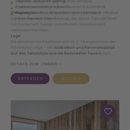
Stilvolles Design im gemütlichen Almstyle
Tägliche Zimmerreinigung
Kostenloses WLAN & Kabel-TV
1 Leihbademantel pro Erwachsenen & Aufenthalt
Geeignet für:
Zugang zum Almlust Spa, Innenpool, Almsee &
Nutzung von Pool, Fitnessbereich & Spa täglich inklusive
Ideal für Familien oder Freunde, die alpine Gemütlichkeit
Fitnessbereich (Gym)
mit modernem Design und offenem Raumkonzept
verbinden möchten.
Lage:
Die Almstubn for 4 befindet sich im 2. Obergeschoss der
Adventure Lodge – mit
Südbalkon und Panoramablick
auf den Talschluss und die Radstädter Tauern
. Spa,
Almsee, Garten und Frühstücksbuffet liegen nur wenige
DETAILS ZUM ZIMMER
Schritte entfernt.
ANFRAGEN
BUCHEN