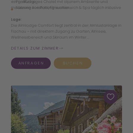
ein großzügiges Chalet mit alpinem Ambiente und
Pooltücher
moderner Ausstattung suchen.
Nutzung von Pool, Fitnessbereich & Spa täglich inklusive
Lage:
Die Almlodge Comfort liegt zentral in der Almlustanlage in
Flachau – mit direktem Zugang zu Garten, Almsee,
Wellnessbereich und Skiraum im Winter.
DETAILS ZUM ZIMMER
ANFRAGEN
BUCHEN