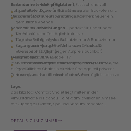
Wohnraum mit
Besonderheiten & Highlights
Kamin (Holzofen)
, Esstisch und voll
ausgestatteter Küche (inkl. Geschirrspüler, Backofen und
Traumhafte Lage direkt am Almsee
Mikrowelle) lädt zu entspannten Stunden am Feuer ein.
Kamin im Wohnraum für wohlige Wärme und
gemütliche Abende
Service & Inklusivleistungen
Schlafnest auf der Galerie – perfekt für Kinder oder
Teens
Almfrühstücksbuffet täglich inklusive
Terrasse mit Grill & Almtisch
Tägliche Reinigung von Schlafzimmer & Badezimmer
Zugang zum Almlust Spa, Innenpool, Almsee &
Zwischenreinigung von Wohnraum & Küche 1x
Fitnessbereich (Gym)
wöchentlich (täglich gegen Aufpreis buchbar)
Geeignet für:
Kostenloses WLAN & Kabel-TV
Endreinigung inklusive
Ideal für Familien, Paare oder Gruppen von Freunden, die
Fußbodenheizung für zusätzlichen Komfort
Inklusive: Bettwäsche, Bademantel, Hand-, Dusch- &
ein gemütliches Chalet in direkter Seelage mit privater
Pooltücher
Terrasse, Kamin und alpinem Flair suchen.
Nutzung von Pool, Fitnessbereich & Spa täglich inklusive
Lage:
Das Kitzstodl Comfort Chalet liegt mitten in der
Almlustanlage in Flachau – direkt am idyllischen Almsee
mit Zugang zu Garten, Spa und Skiraum im Winter.
DETAILS ZUM ZIMMER