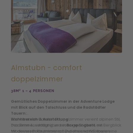
Almstubn - comfort
doppelzimmer
38M² 1 – 4 PERSONEN
Gemütliches Doppelzimmer in der Adventure Lodge
mit Blick auf den Talschluss und die Radstädter
Tauern:
Das Almstubn Comfort Doppelzimmer vereint alpinen Stil,
Wohnbereich & Ausstattung
moderne Ausstattung und sonnige Südseite mit Bergblick.
Das Zimmer verfügt über ein
Boxspringbett
, ein
Mit cleverem Raumkonzept und einer wandelbaren
modernes Badezimmer mit Dusche und WC sowie eine