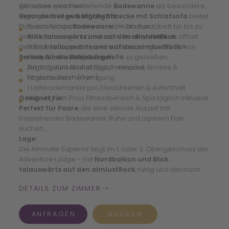
genießen möchten.
WC sowie eine freistehende
Badewanne
als besonderes
Highlight. Eine
Besonderheiten & Highlights
gemütliche Sitzecke mit Schlafsofa
bietet
Platz zum Entspannen oder kann als Zusatzbett für bis zu
Freistehende
Badewanne
im Zimmer
zwei Personen genutzt werden. Der
Blick talauswärts und auf den almlustRock
Nordbalkon
öffnet
den Blick
Stilvolles Doppelzimmer mit Boxspringbett & Balkon
talauswärts und auf den almlustRock
–
perfekt, um die Bergwelt in Ruhe zu genießen.
Service & Inklusivleistungen
Kostenloses WLAN & Kabel-TV
Zugang zum Almlust Spa, Innenpool, Almsee &
Almfrühstücksbuffet täglich inklusive
Fitnessbereich (Gym)
Tägliche Zimmerreinigung
1 Leihbademantel pro Erwachsenen & Aufenthalt
Geeignet für:
Nutzung von Pool, Fitnessbereich & Spa täglich inklusive
Perfekt für Paare
, die eine stilvolle Auszeit mit
freistehender Badewanne, Ruhe und alpinem Flair
suchen.
Lage:
Die Almsuite Superior liegt im 1. oder 2. Obergeschoss der
Adventure Lodge – mit
Nordbalkon und Blick
talauswärts auf den almlustRock
, ruhig und dennoch
zentral in der Almlustanlage. Spa, Almsee, Garten und
DETAILS ZUM ZIMMER
Skiraum sind in wenigen Schritten erreichbar.
ANFRAGEN
BUCHEN