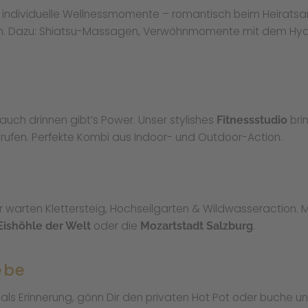
r individuelle Wellnessmomente – romantisch beim Heiratsantr
ein. Dazu: Shiatsu-Massagen, Verwöhnmomente mit dem Hydr
uch drinnen gibt’s Power. Unser stylishes
bri
Fitnessstudio
ufen. Perfekte Kombi aus Indoor- und Outdoor-Action.
stür warten Klettersteig, Hochseilgarten & Wildwasseraction. 
oder die
.
Eishöhle der Welt
Mozartstadt Salzburg
ebe
als Erinnerung, gönn Dir den privaten Hot Pot oder buche u