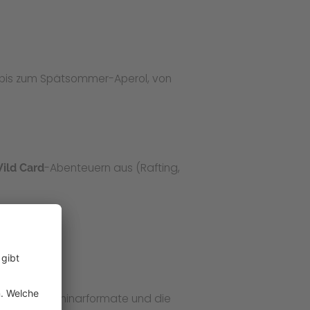
s bis zum Spätsommer-Aperol, von
-Abenteuern aus (Rafting,
ild Card
 moderne Seminarformate und die