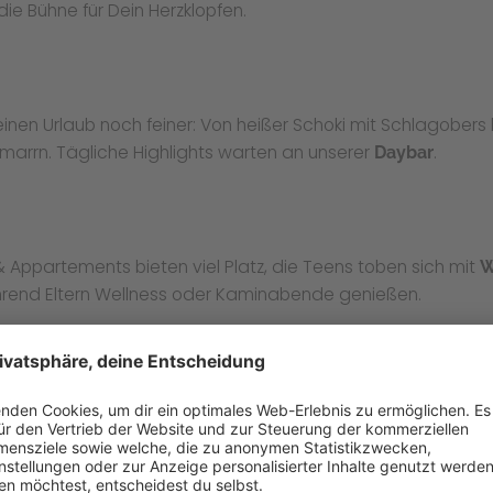
ie Bühne für Dein Herzklopfen.
inen Urlaub noch feiner: Von heißer Schoki mit Schlagober
hmarrn. Tägliche Highlights warten an unserer
.
Daybar
s
 & Appartements bieten viel Platz, die Teens toben sich mit
W
ährend Eltern Wellness oder Kaminabende genießen.
re
: gemütliche Ecken mit top WLAN, outbreak Räume für
tion