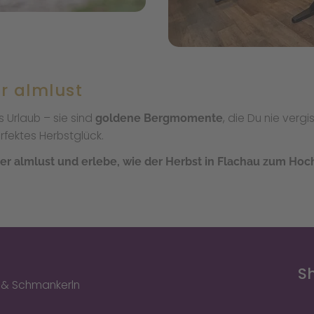
er almlust
s Urlaub – sie sind
, die Du nie vergi
goldene Bergmomente
rfektes Herbstglück.
der almlust und erlebe, wie der Herbst in Flachau zum Hoc
Sh
ht & Schmankerln