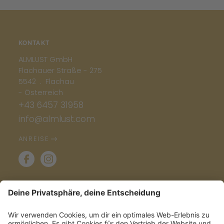
KONTAKT
ALMLUST GmbH
Flachauer Straße - 275
5542 . Flachau
- Österreich
+43 6457 31958
info@almlust.com
ANREISE
INFO & SERVICE
ALMLETTER- POWER INS POSTFACH